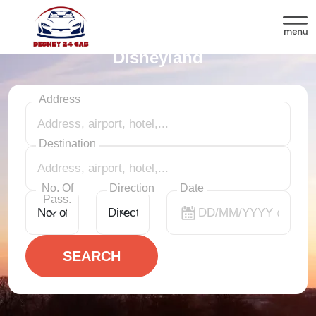
Transfer vom Flughafen Orly nach
Disneyland
Address
Destination
No. Of
Direction
Date
Pass.
SEARCH