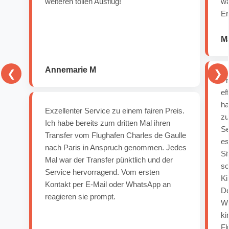
weiteren tollen Ausflug!
wä
Er
Ma
Annemarie M
❮
❯
Pr
ef
ha
Exzellenter Service zu einem fairen Preis.
zu
Ich habe bereits zum dritten Mal ihren
Se
Transfer vom Flughafen Charles de Gaulle
es
nach Paris in Anspruch genommen. Jedes
Si
Mal war der Transfer pünktlich und der
so
Service hervorragend. Vom ersten
Ki
Kontakt per E-Mail oder WhatsApp an
De
reagieren sie prompt.
Wi
ki
Fl