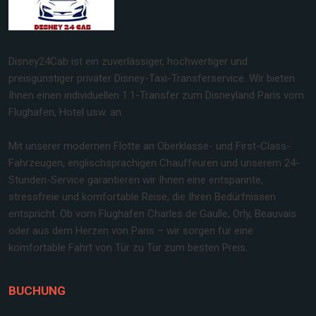
Disney24Cab ist ein zuverlässiger, hochwertiger und
preisgünstiger privater Disney-Taxi-Transferservice. Wir bieten
Ihnen einen individuellen 1:1-Transfer zum Disneyland Paris vom
Flughafen, Hotel usw. an.
Mit unserer modernen Flotte an Oberklasse- und First-Class-
Fahrzeugen, englischsprachigen Chauffeuren und unserem 24-
Stunden-Service garantieren wir Ihnen eine entspannte,
stressfreie und komfortable Reise, die Ihren Bedürfnissen
entspricht. Ob vom Flughafen Charles de Gaulle, Orly, Beauvais
oder aus dem Herzen von Paris – wir sorgen für eine
komfortable Fahrt von Tür zu Tür zum besten Preis.
BUCHUNG