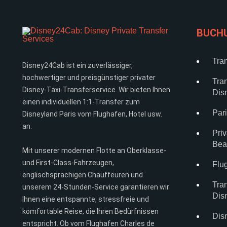
BUCH
Tra
Disney24Cab ist ein zuverlässiger,
hochwertiger und preisgünstiger privater
Tra
Disney-Taxi-Transferservice. Wir bieten Ihnen
Dis
einen individuellen 1:1-Transfer zum
Par
Disneyland Paris vom Flughafen, Hotel usw.
an.
Priv
Bea
Mit unserer modernen Flotte an Oberklasse-
und First-Class-Fahrzeugen,
Flu
englischsprachigen Chauffeuren und
Tra
unserem 24-Stunden-Service garantieren wir
Dis
Ihnen eine entspannte, stressfreie und
komfortable Reise, die Ihren Bedürfnissen
Disn
entspricht. Ob vom Flughafen Charles de