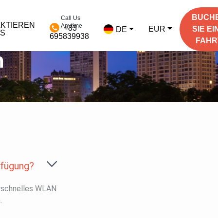
BUCH
Call Us
KTIEREN
Anytime
+33
EUR
SIE EI
DE
NS
695839938
FAHR
n
rfügung?
erschnelles WLAN
.