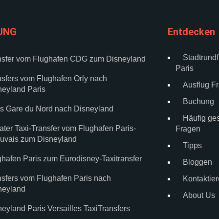
UNG
Entdecken
Stadtrundf
nsfer vom Flughafen CDG zum Disneyland
Paris
nsfers vom Flughafen Orly nach
Ausflug F
neyland Paris
Buchung
is Gare du Nord nach Disneyland
Häufig ges
ater Taxi-Transfer vom Flughafen Paris-
Fragen
uvais zum Disneyland
Tipps
ghafen Paris zum Eurodisney-Taxitransfer
Bloggen
nsfers vom Flughafen Paris nach
Kontaktier
neyland
About Us
eyland Paris Versailles TaxiTransfers