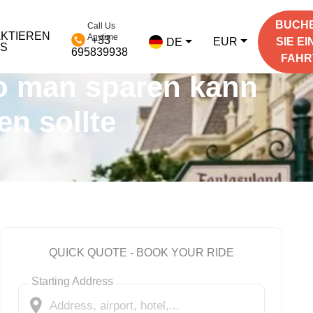
BUCH
Call Us
KTIEREN
Anytime
+33
EUR
SIE EI
DE
NS
695839938
FAHR
Wo man sparen kann
en sollte
QUICK QUOTE - BOOK YOUR RIDE
Starting Address