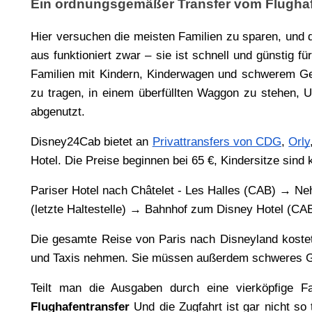
Ein ordnungsgemäßer Transfer vom Flugh
Hier versuchen die meisten Familien zu sparen, und 
aus funktioniert zwar – sie ist schnell und günstig f
Familien mit Kindern, Kinderwagen und schwerem Gepä
zu tragen, in einem überfüllten Waggon zu stehen,
abgenutzt.
Disney24Cab bietet an 
Privattransfers von CDG
, 
Orly
Hotel. Die Preise beginnen bei 65 €, Kindersitze sind
Pariser Hotel nach Châtelet - Les Halles (CAB) → N
(letzte Haltestelle) → Bahnhof zum Disney Hotel (CA
Die gesamte Reise von Paris nach Disneyland kostet
und Taxis nehmen. Sie müssen außerdem schweres G
Teilt man die Ausgaben durch eine vierköpfige Fam
Flughafentransfer 
Und die Zugfahrt ist gar nicht so 