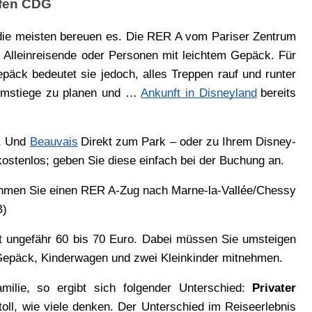
afen CDG
die meisten bereuen es. Die RER A vom Pariser Zentrum 
ür Alleinreisende oder Personen mit leichtem Gepäck. Für 
ck bedeutet sie jedoch, alles Treppen rauf und runter 
 Umstiege zu planen und … 
Ankunft in Disneyland
bereits 
, Und 
Beauvais
Direkt zum Park – oder zu Ihrem Disney-
 kostenlos; geben Sie diese einfach bei der Buchung an.
ehmen Sie einen RER A-Zug nach Marne-la-Vallée/Chessy 
B)
 ungefähr 60 bis 70 Euro. Dabei müssen Sie umsteigen 
epäck, Kinderwagen und zwei Kleinkinder mitnehmen.
ilie, so ergibt sich folgender Unterschied: 
Privater 
toll, wie viele denken. Der Unterschied im Reiseerlebnis 