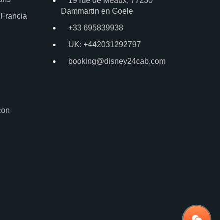
19 rue de Meaux, 77230
Dammartin en Goele
 Francia
+33 695839938
UK: +442031292797
booking@disney24cab.com
con