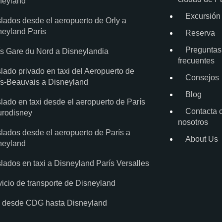
neyland
Excursión
slados desde el aeropuerto de Orly a
neyland París
Reserva
Preguntas
ís Gare du Nord a Disneylandia
frecuentes
lado privado en taxi del Aeropuerto de
Consejos
ís-Beauvais a Disneyland
Blog
lado en taxi desde el aeropuerto de París
Contacta 
urodisney
nosotros
slados desde el aeropuerto de París a
About Us
neyland
lados en taxi a Disneyland París Versalles
vicio de transporte de Disneyland
i desde CDG hasta Disneyland