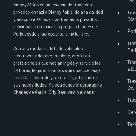
Dis
Disney24Cab es un servicio de traslados
privados en taxi a Disney fiable, de alta calidad
Tra
Dis
y asequible. Ofrecemos traslados privados
individuales en taxi a los parques Disney de
Par
París desde el aeropuerto, el hotel, etc.
Tras
Con una moderna flota de vehículos
Par
ejecutivos y de primera clase, chóferes
Tras
profesionales que hablan inglés y servicio las
a E
24 horas, le garantizamos que cualquier viaje
será fácil, cómodo y sin estrés, adaptado a
Tra
sus necesidades. Ya sea desde el aeropuerto
Dis
Charles de Gaulle, Orly, Beauvais o el centr
Tras
Ser
Tax