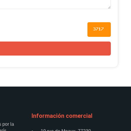
Información comercial
 por la
rís