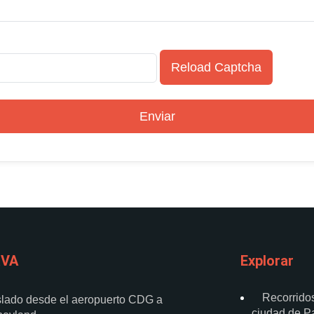
Reload Captcha
Enviar
RVA
Explorar
Recorridos
slado desde el aeropuerto CDG a
ciudad de Pa