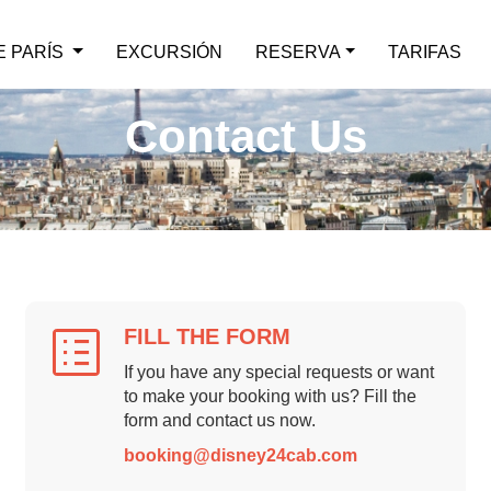
E PARÍS
EXCURSIÓN
RESERVA
TARIFAS
Contact Us
FILL THE FORM
If you have any special requests or want
to make your booking with us? Fill the
form and contact us now.
booking@disney24cab.com