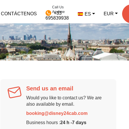
Call Us
Anytime
+33
CONTÁCTENOS
EUR
ES
695839938
Send us an email
Would you like to contact us? We are
also available by email.
booking@disney24cab.com
Business hours :
24 h -7 days